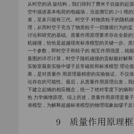
从时空的涡 旋结构，我们得到了费米子自旋的起源，
空中描述基本电荷的电磁场，当追溯它的 2+1 
束，至多只能有三代。时空子 对物质粒子的随机
理，从而时空子充当了物质粒子一切微观行为的监
讨论和研究的基础。质量作用原理要求存在全新的
机碰撞，恰恰是超越现有标准模型的关键一步。质
一个参数，即时空子和轻子的 相互作用强度，就
曼图的详尽计算，时空子随机碰撞的贡献极好解释了
实验室最新实验中缪子反常磁矩和标准模型 理论
果，是对质量作 用原理最精密的实验验证。不仅
论存在的可能性。最后，从质量作用原理出发，我
下建立起熵的相应概念，统一了绝对零度下的熵和
热 力学熵增原理。综上所述，质量作用原理是量
准模型，为解释超越标准模型的物理现象如缪子反