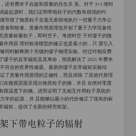
还有费米子自旋和质量的共生关 系。对于 3+1 维时
维的涡旋起源时，我们证明带电轻子的代数有很强的约
碰撞导致了物质粒子去毫无差错地执行一切量子力学公
 督者和牧者。质量作用原理也开创了量子力学完备性
无质量标量粒子，即时空子。考虑时空 子对缪子的随
量作用原 理对标准模型的修正也是最小的，只 需引入
能够同时解释两个关键的缪子物理实验。经过对相应费
缪子的反常磁矩及其寿命，彻底解决了 2021 年费米
值不符合的世界性难题。最新的缪子反常磁矩实验结
保证了质量作用原理的正确性，而且排除 了其他代替理
们在微观层面呈现出物质粒子的熵，并且 在绝对零度
有限温度下的熵。进而证明了无相互作用粒子系统的
子力学的起源，并 且能够以最小的代价修正了现有的标
常磁矩，提供了全新的研究框架。