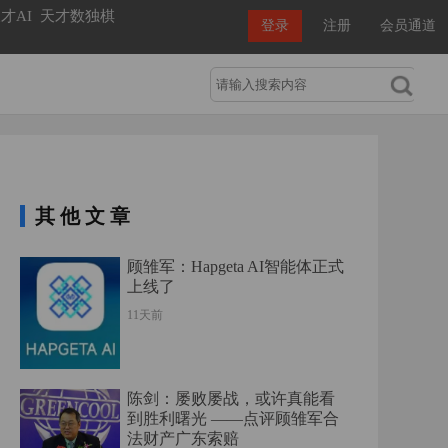
才AI
天才数独棋
登录
注册
会员通道
其他文章
顾雏军：Hapgeta AI智能体正式
上线了
11天前
陈剑：屡败屡战，或许真能看
到胜利曙光 ——点评顾雏军合
法财产广东索赔