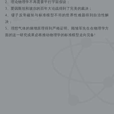
先生是著名企业家，曾经拥有格林柯尔科技控股有限公司、广
东科龙电器股份有限公司、合肥美菱电器股份有限公司、扬州
亚星客车股份有限公司、襄阳汽车轴承股份有限公司五家上市
公司，因其在“复活并购”和行业整合方面的杰出成就和贡献，被
评为“2003CCTV中国经济年度人物”。顾雏军先生对于工业制造
业和资本市场有着独特而深厚的理解，创造性地提出了以“引资
购商”替代“招商引资”的新战略，为中国迅速发展成为世界制造
业强国而谋划并行动。顾雏军先生因遭贪官污吏陷害，锒铛入
狱达七年之久，包括所有上市公司股权在内的高达数百亿资产
俱被抢劫一空。但在坐牢期间，顾雏军先生每天集十六个小时
学习和研究理论物理学和相关数学。十九年磨一剑，终于在美
国环球科学前沿研究杂志A上发表了理论物理学颠覆性论文。顾
雏军先生提出质量作用原理以此作为量子力学的基本框架，预
言了时空子这种零质量标量粒子的存在，论证了时空子是所有
物质粒子遵守量子力学各大定律和原理的监督者和牧羊犬。
1、量子力学不再需要哥本哈根诠释；
2、理论物理学不再需要平行宇宙假设；