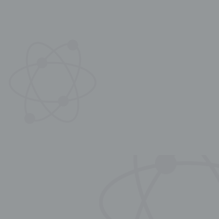
3、爱因斯坦和玻尔的百年大论战得到了完美的裁决；
4、缪子反常磁矩与标准模型不符的世界性难题得到自洽性解
决；
5、理想气体的熵增原理得到严格证明。顾雏军先生在物理学方
面的这一研究成果必将推动物理学的标准模型走向完备!